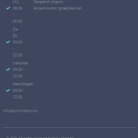
Vrij:
Geopend volgens
08.00
lessenrooster/groepslessen
-
00.00
Za -
Zo:
09.00
-
22.00
Vakantie:
09.00 -
22.00
Feestdagen:
09.00 -
22.00
info@karteriadiest.be