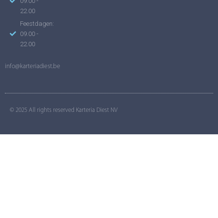
09.00 -
22.00
Feestdagen:
09.00 -
22.00
info@karteriadiest.be
© 2025 All rights reserved Karteria Diest NV