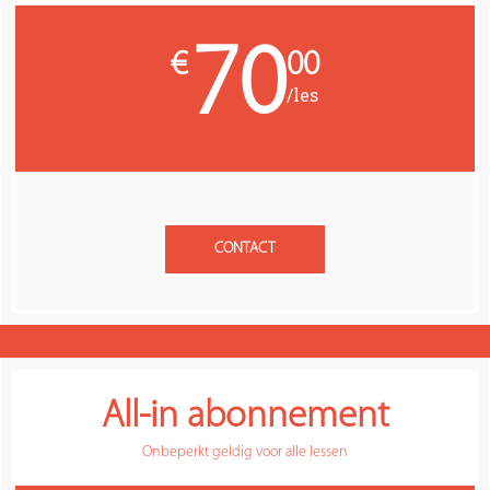
70
€
00
/les
CONTACT
All-in abonnement
Onbeperkt geldig voor alle lessen