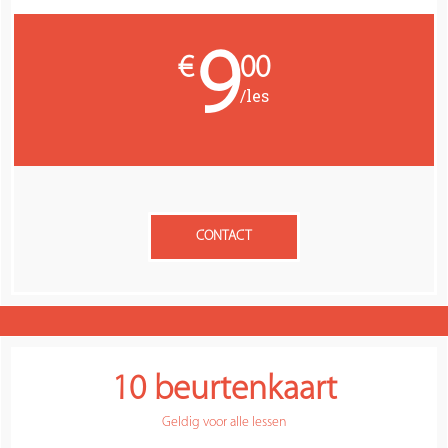
9
€
00
/les
CONTACT
10 beurtenkaart
Geldig voor alle lessen