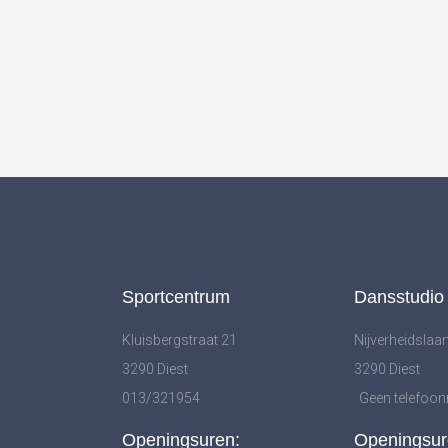
Sportcentrum
Dansstudio
Kluisbergstraat 21
Nijverheidslaa
3290 Diest
3290 Diest
013/321954
Geen telefo
Openingsuren:
Openingsur