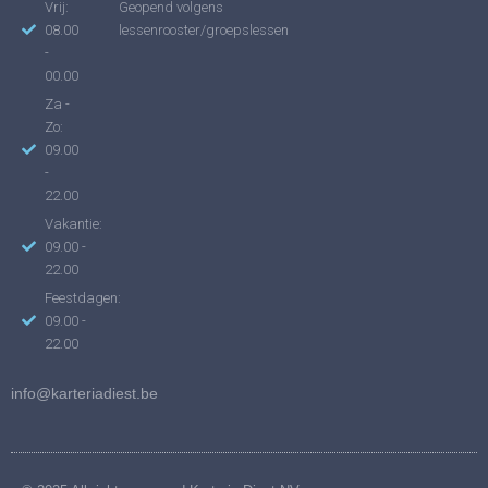
Vrij:
Geopend volgens
08.00
lessenrooster/groepslessen
-
00.00
Za -
Zo:
09.00
-
22.00
Vakantie:
09.00 -
22.00
Feestdagen:
09.00 -
22.00
info@karteriadiest.be